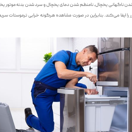
شدن ناگهانی یخچال، نامنظم شدن دمای یخچال و سرد شدن بدنه موتور یخچا
را ایفا می‌کند. بنابراین در صورت مشاهده هرگونه خرابی ترموستات سریع