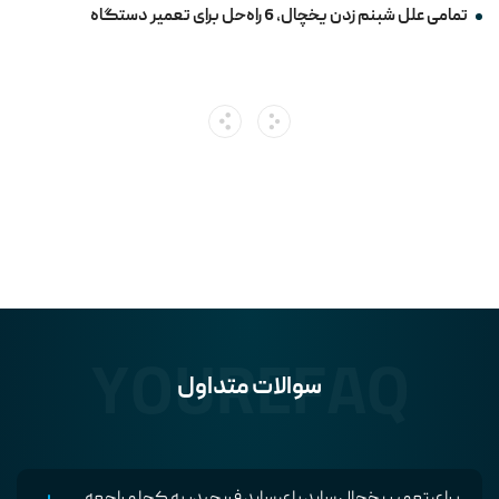
تمامی علل شبنم زدن یخچال، 6 راه‌حل برای تعمیر دستگاه
YOUREFAQ
سوالات متداول
برای تعمیر یخچال ساید بای ساید فریجیدر به کجا مراجعه