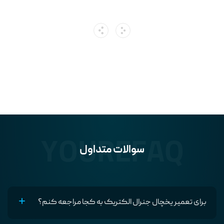
YOUREFAQ
سوالات متداول
برای تعمیر یخچال جنرال الکتریک به کجا مراجعه کنم؟