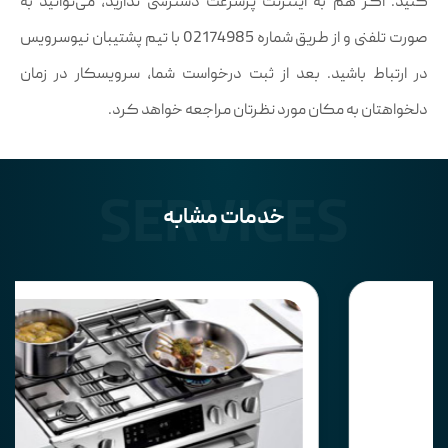
کنید. اگر هم به اینترنت پرسرعت دسترسی ندارید، می‌توانید به
صورت تلفنی و از طریق شماره 02174985 با تیم پشتیبان نیوسرویس
در ارتباط باشید. بعد از ثبت درخواست شما، سرویسکار در زمان
دلخواهتان به مکان مورد نظرتان مراجعه خواهد کرد.
SERVICES
خدمات مشابه
Search
Home